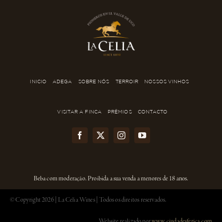
INICIO
ADEGA
SOBRE NÓS
TERROIR
NOSSOS VINHOS
VISITAR A FINCA
PRÊMIOS
CONTACTO
Beba com moderação. Proibida a sua venda a menores de 18 anos.
© Copyright
2026 | La Celia Wines | Todos os direitos reservados.
Website realizado por
www.ciudadesferica.com