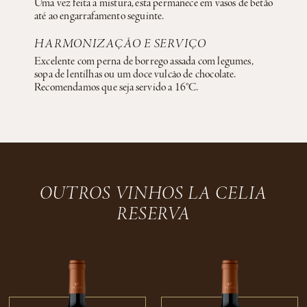
Uma vez feita a mistura, esta permanece em vasos de betão
até ao engarrafamento seguinte.
HARMONIZAÇÃO E SERVIÇO
Excelente com perna de borrego assada com legumes,
sopa de lentilhas ou um doce vulcão de chocolate.
Recomendamos que seja servido a 16°C.
OUTROS VINHOS LA CELIA
RESERVA