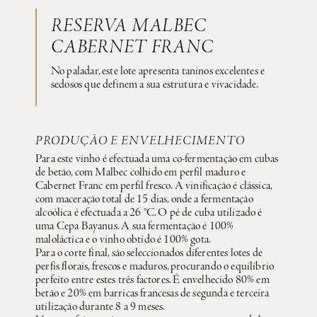
RESERVA MALBEC
CABERNET FRANC
No paladar, este lote apresenta taninos excelentes e
sedosos que definem a sua estrutura e vivacidade.
PRODUÇÃO E ENVELHECIMENTO
Para este vinho é efectuada uma co-fermentação em cubas
de betão, com Malbec colhido em perfil maduro e
Cabernet Franc em perfil fresco. A vinificação é clássica,
com maceração total de 15 dias, onde a fermentação
alcoólica é efectuada a 26 °C. O pé de cuba utilizado é
uma Cepa Bayanus. A sua fermentação é 100%
maloláctica e o vinho obtido é 100% gota.
Para o corte final, são seleccionados diferentes lotes de
perfis florais, frescos e maduros, procurando o equilíbrio
perfeito entre estes três factores. É envelhecido 80% em
betão e 20% em barricas francesas de segunda e terceira
utilização durante 8 a 9 meses.